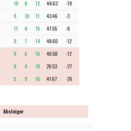
10
8
12
44:63
-19
9
10
11
43:46
-3
11
4
15
47:55
-8
9
7
14
48:60
-12
8
6
16
46:58
-12
8
4
18
26:53
-27
5
9
16
41:67
-26
Absteiger