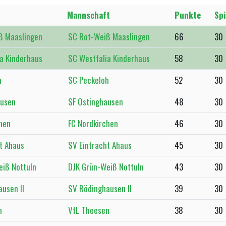
Mannschaft
Punkte
Spi
SC Rot-Weiß Maaslingen
66
30
SC Westfalia Kinderhaus
58
30
SC Peckeloh
52
30
SF Ostinghausen
48
30
FC Nordkirchen
46
30
SV Eintracht Ahaus
45
30
DJK Grün-Weiß Nottuln
43
30
SV Rödinghausen II
39
30
VfL Theesen
38
30