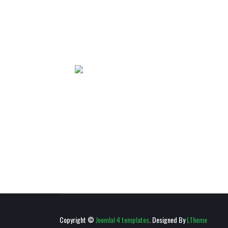
Copyright ©
Joomla! 4 templates
. Designed By
LTheme