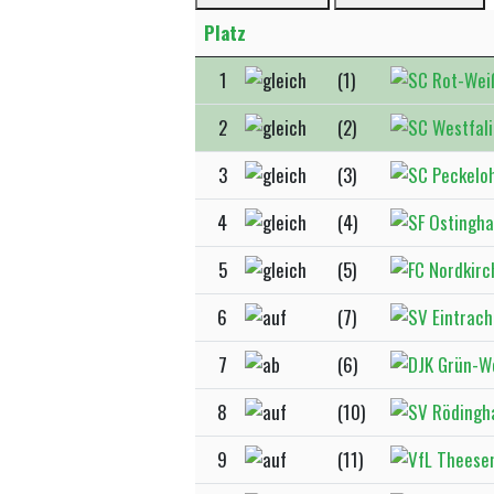
Platz
1
(1)
2
(2)
3
(3)
4
(4)
5
(5)
6
(7)
7
(6)
8
(10)
9
(11)