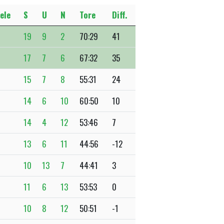
ele
S
U
N
Tore
Diff.
19
9
2
70:29
41
17
7
6
67:32
35
15
7
8
55:31
24
14
6
10
60:50
10
14
4
12
53:46
7
13
6
11
44:56
-12
10
13
7
44:41
3
11
6
13
53:53
0
10
8
12
50:51
-1