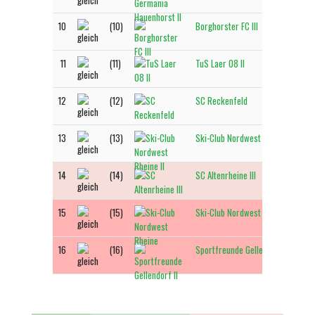
10
(10)
Borghorster FC III
3
11
(11)
TuS Laer 08 II
3
12
(12)
SC Reckenfeld
3
13
(13)
Ski-Club Nordwest Rheine II
2
14
(14)
SC Altenrheine III
2
15
(15)
Ski-Club Nordwest Rheine
14
16
(16)
Sportfreunde Gellendorf II
7