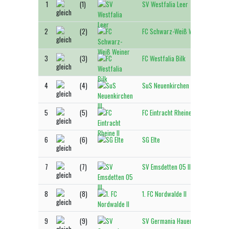
1
(1)
SV Westfalia Leer
6
2
(2)
FC Schwarz-Weiß Weiner
6
3
(3)
FC Westfalia Bilk
61
4
(4)
SuS Neuenkirchen III
61
5
(5)
FC Eintracht Rheine II
5
6
(6)
SG Elte
5
7
(7)
SV Emsdetten 05 III
5
8
(8)
1. FC Nordwalde II
4
9
(9)
SV Germania Hauenhorst II
41