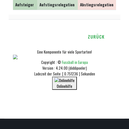
Aufsteiger
Aufstiegsrelegation
Abstiegsrelegation
Abste
ZURÜCK
Eine Komponente für viele Sportarten!
Copyright : ©
Fussball in Europa
Version : 4.24.00 (diddipoeler)
Ladezeit der Seite: [ 0.751236 ] Sekunden
Onlinehilfe