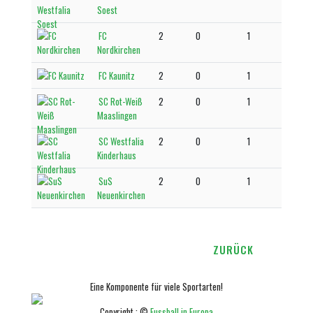
Soest
FC
2
0
1
Nordkirchen
FC Kaunitz
2
0
1
SC Rot-Weiß
2
0
1
Maaslingen
SC Westfalia
2
0
1
Kinderhaus
SuS
2
0
1
Neuenkirchen
ZURÜCK
Eine Komponente für viele Sportarten!
Copyright : ©
Fussball in Europa