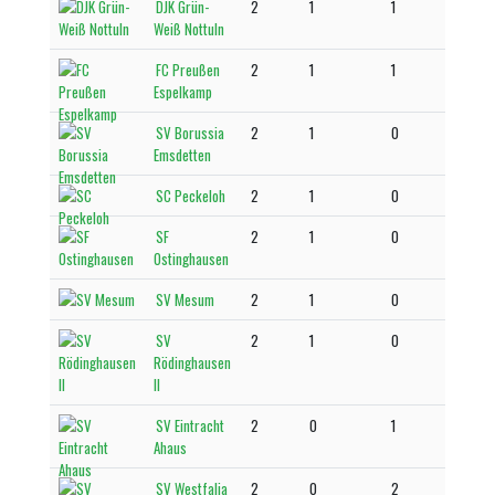
DJK Grün-
2
1
1
Weiß Nottuln
FC Preußen
2
1
1
Espelkamp
SV Borussia
2
1
0
Emsdetten
SC Peckeloh
2
1
0
SF
2
1
0
Ostinghausen
SV Mesum
2
1
0
SV
2
1
0
Rödinghausen
II
SV Eintracht
2
0
1
Ahaus
SV Westfalia
2
0
2