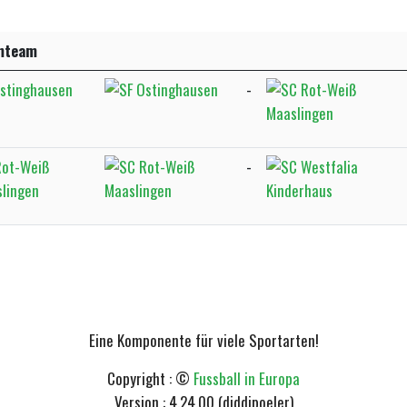
mteam
Ostinghausen
-
Rot-Weiß
-
lingen
Eine Komponente für viele Sportarten!
Copyright : ©
Fussball in Europa
Version : 4.24.00 (diddipoeler)