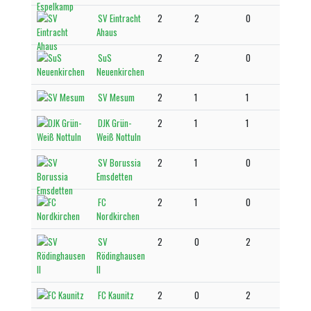
SV Eintracht
2
2
0
Ahaus
SuS
2
2
0
Neuenkirchen
SV Mesum
2
1
1
DJK Grün-
2
1
1
Weiß Nottuln
SV Borussia
2
1
0
Emsdetten
FC
2
1
0
Nordkirchen
SV
2
0
2
Rödinghausen
II
FC Kaunitz
2
0
2