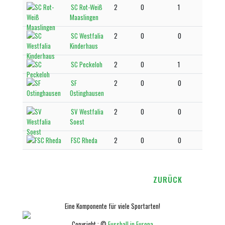
SC Rot-Weiß
2
0
1
Maaslingen
SC Westfalia
2
0
0
Kinderhaus
SC Peckeloh
2
0
1
SF
2
0
0
Ostinghausen
SV Westfalia
2
0
0
Soest
FSC Rheda
2
0
0
ZURÜCK
Eine Komponente für viele Sportarten!
Copyright : ©
Fussball in Europa